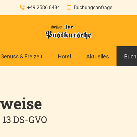
+49 2586 8484
Buchungsanfrage
Genuss & Freizeit
Hotel
Aktuelles
Buch
Restaurant
Zimmer 1 (EZ)
Zimm
Catering
Zimmer 2 (DZ)
Resta
nweise
Feiern
Zimmer 3 (DZ)
Kegel
Kegelbahnen
Zimmer 4 (DZ)
 13 DS-GVO
Zimmer 5 (DZ)