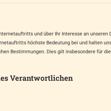
Zimmer 6 (EZ)
Zimmer 7 (EZ ECO)
nternetauftritts und über Ihr Interesse an unsere
ernetauftritts höchste Bedeutung bei und halten un
chen Bestimmungen. Dies gilt insbesondere für di
es Verantwortlichen